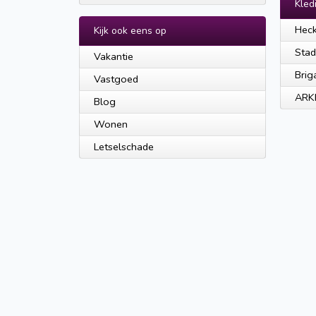
Kled
Heck
Kijk ook eens op
Stad
Vakantie
Brig
Vastgoed
ARK
Blog
Wonen
Letselschade