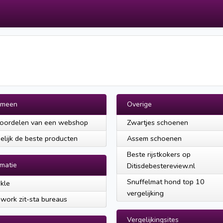
emeen
Overige
oordelen van een webshop
Zwartjes schoenen
elijk de beste producten
Assem schoenen
Beste rijstkokers op
rmatie
Ditisdebestereview.nl
Snuffelmat hond top 10
kle
vergelijking
work zit-sta bureaus
Vergelijkingsites