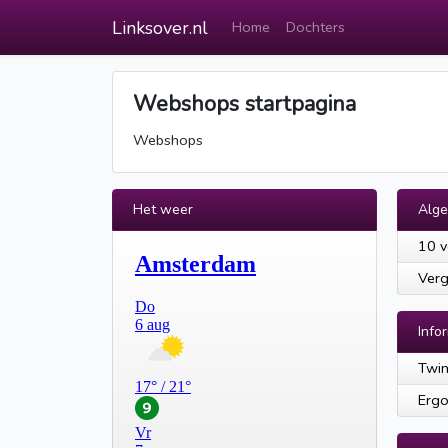
Linksover.nl
Home
Dochters
Webshops startpagina
Webshops
Het weer
Alg
10 v
Verg
Info
Twin
Ergo