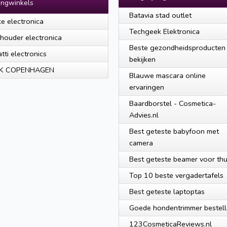
ingwinkels
Batavia stad outlet
e electronica
Techgeek Elektronica
houder electronica
Beste gezondheidsproducten
atti electronics
bekijken
K COPENHAGEN
Blauwe mascara online
ervaringen
Baardborstel - Cosmetica-
Advies.nl
Best geteste babyfoon met
camera
Best geteste beamer voor thu
Top 10 beste vergadertafels
Best geteste laptoptas
Goede hondentrimmer bestel
123CosmeticaReviews.nl